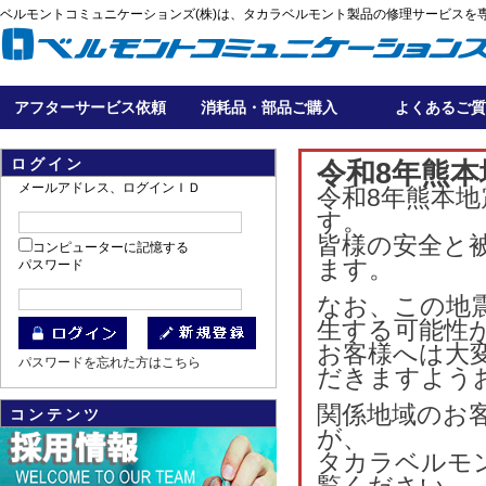
ベルモントコミュニケーションズ(株)は、タカラベルモント製品の修理サービスを
アフターサービス依頼
消耗品・部品ご購入
よくあるご質
ログイン
令和8年熊
メールアドレス、ログインＩＤ
令和8年熊本
す。
皆様の安全と
コンピューターに記憶する
ます。
パスワード
なお、この地
生する可能性
お客様へは大
パスワードを忘れた方はこちら
だきますよう
関係地域のお
コンテンツ
が
タカラベルモ