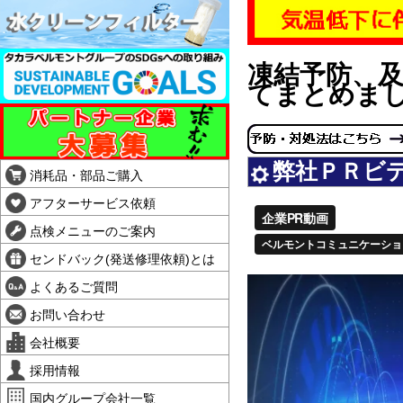
凍結予防、
てまとめま
弊社ＰＲビ
消耗品・部品ご購入
アフターサービス依頼
点検メニューのご案内
センドバック(発送修理依頼)とは
よくあるご質問
お問い合わせ
会社概要
採用情報
国内グループ会社一覧