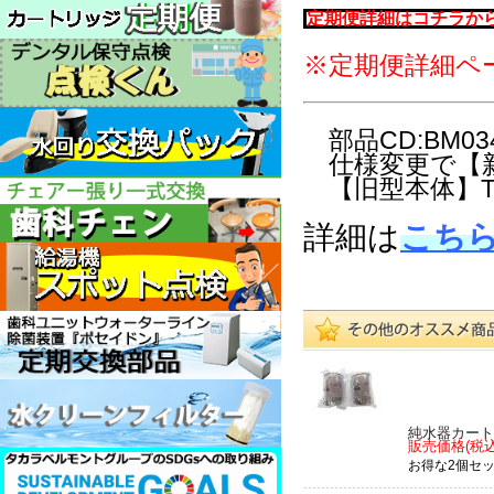
定期便詳細はコチラか
※定期便詳細ペ
部品CD:BM0
仕様変更で【新
【旧型本体】T
詳細は
こち
純水器カート
販売価格(税込
お得な2個セ