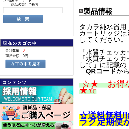
検索キーワード
（商品名等）で検索
製品情報
タカラ純水器用
カートリッジは
してください。
現在のカゴの中
合計数量：
0
「水質チェッカ
商品金額：
0円
「水質チェッカ
して」に記載の
QRコード
か
☆★ お得
コンテンツ
★☆
☆送料無料‼
ラク定期便