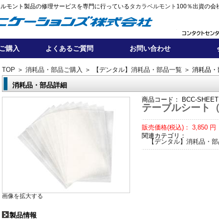
ベルモント製品の修理サービスを専門に行っている
タカラベルモント
100％出資の会
ご購入
よくあるご質問
お問い合わせ
TOP
＞
消耗品・部品ご購入
＞
【デンタル】消耗品・部品一覧
＞ 消耗品・
消耗品・部品詳細
商品コード：
BCC-SHEET
テーブルシート
販売価格(税込)：
3,850
円
関連カテゴリ：
【デンタル】消耗品・部
画像を拡大する
製品情報