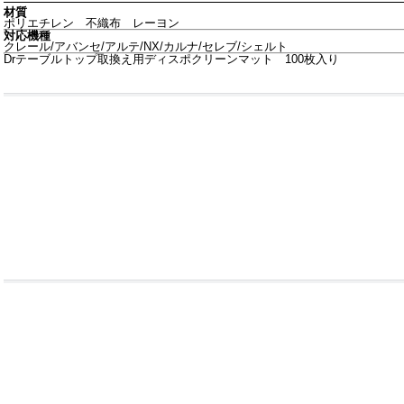
材質
ポリエチレン 不織布 レーヨン
対応機種
クレール/アバンセ/アルテ/NX/カルナ/セレブ/シェルト
Drテーブルトップ取換え用ディスポクリーンマット 100枚入り