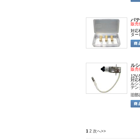
パテ
販売
対応
ター
ルシ
販売
12V
対応
ルシ
デン
旧部品
1
2
次へ>>