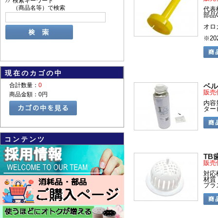
検索キーワード
（商品名等）で検索
代表
部品C
オロ
※2
現在のカゴの中
合計数量：
0
ベル
販売
商品金額：
0円
内容
ター
コンテンツ
TB
販売
対応機
材質
プラ