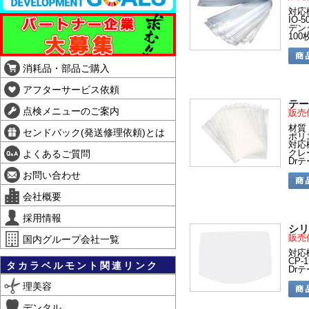
対応
IO-
デン
100
消耗品・部品ご購入
アフターサービス依頼
テー
点検メニューのご案内
販売
材質
センドバック(発送修理依頼)とは
ポリ
対応
クレ
よくあるご質問
Dr
お問い合わせ
会社概要
採用情報
シリ
販売
国内グループ会社一覧
対応
CP-1
タカラベルモント関連リンク
Dr
理美容
デンタル