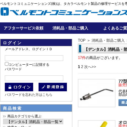
ベルモントコミュニケーションズ(株)は、タカラベルモント製品の修理サービスを
アフターサービス依頼
消耗品・部品ご購入
よくあるご質
TOP
＞
消耗品・部品ご購入
ログイン
メールアドレス、ログインＩＤ
【デンタル】消耗品・
17件
の商品がございます。
コンピューターに記憶する
1
2
次へ>>
パスワード
77
販売
代表
部品C
パスワードを忘れた方はこちら
商品検索
商品カテゴリから選ぶ
オロ
販売