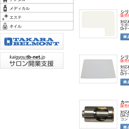
メディカル
シリ
販売
エステ
対応
ラポ
ネイル
Dr
シリ
販売
対応
セレ
Dr
カー
販売
対応
DA-2
コン