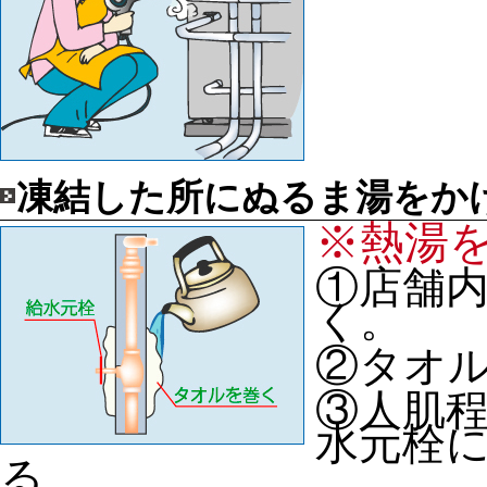
凍結した所にぬるま湯をか
※熱湯
①店舗
く。
②タオ
③人肌程
水元栓
る。