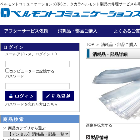
ベルモントコミュニケーションズ(株)は、タカラベルモント製品の修理サービスを
アフターサービス依頼
消耗品・部品ご購入
よくあるご質
TOP
＞
消耗品・部品ご購入
ログイン
メールアドレス、ログインＩＤ
消耗品・部品詳細
コンピューターに記憶する
パスワード
パスワードを忘れた方はこちら
商品検索
画像を拡大する
商品カテゴリから選ぶ
製品情報