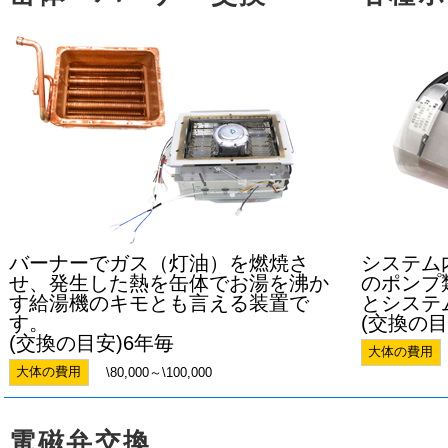
バーナーでガス（灯油）を燃焼さ
システム
せ、発生した熱を缶体でお湯を沸か
のポンプ
す給湯機のキモとも言える装置で
とシステ
す。
(交換の目
(交換の目安)6年毎
大体の費用
大体の費用
\80,000～\100,000
電磁弁交換