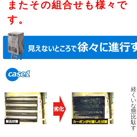
またその組合せも様々で
す。
経
く
い
な
態
比
駄
す