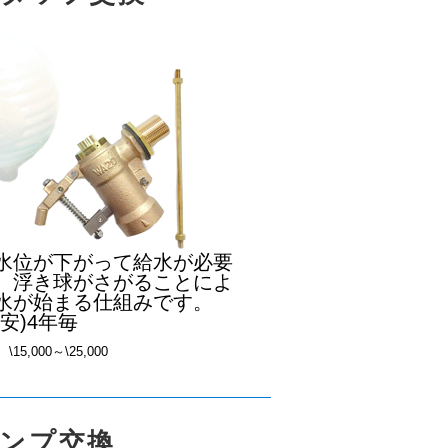
水位が下がって給水が必要
、浮き球がさがることによ
水が始まる仕組みです。
安)4年毎
\15,000～\25,000
ンプ交換