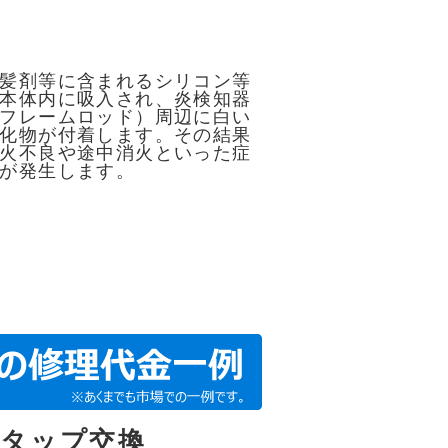
髪剤等に含まれるシリコン等
本体内に吸入され、炎検知器
フレームロッド）周辺に白い
化物が付着します。その結果
火不良や途中消火といった症
が発生します。
ルタップ交換