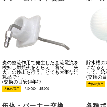
炎の整流作用で発生した直流電流を
貯水槽の
検知し燃焼炎をとらえ「着火」「失
になると
火」の検出を行う、とても大事な消
って、給
耗品です。
(交換の目
(交換の目安)4年毎
大体の費用
大体の費用
\10,000～\15,000
缶体・バーナー交換
各種ポ