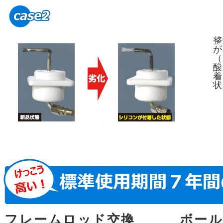
整
が
（
酸
着
状
フレームロッド交換
ボー