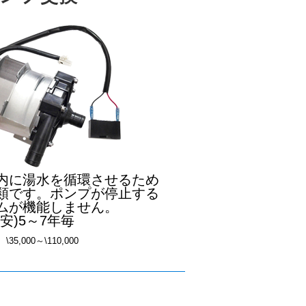
内に湯水を循環させるため
類です。ポンプが停止する
ムが機能しません。
安)5～7年毎
\35,000～\110,000