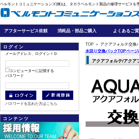
ベルモントコミュニケーションズ(株)は、タカラベルモント製品の修理サービスを
アフターサービス依頼
消耗品・部品ご購入
よくあるご質
TOP
＞ アクアフォルテ交換
ログイン
水回り交換パックTOPページ
メールアドレス、ログインＩＤ
アクアフォルテ/アクア
コンピューターに記憶する
パスワード
パスワードを忘れた方はこちら
コンテンツ